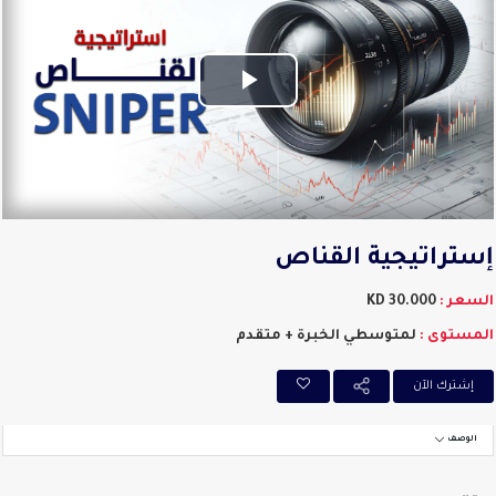
Play
Video
ستراتيجية القناص
سعر :
30.000 KD
مستوى :
لمتوسطي الخبرة + متقدم
إشترك اﻵن
الوصف