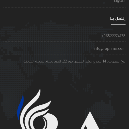
لمدونة
تصل بنا
+9652227477
info@raprime.co
رج يعقوب، 14 شارع حمد الصقر، دور 22، الصالحية، مدينة الكويت