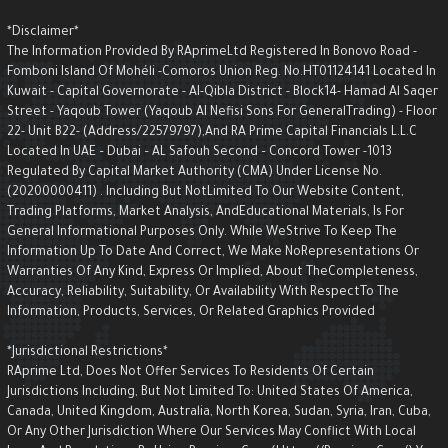
*Disclaimer*
The Information Provided By RAprimeLtd Registered In Bonovo Road -
Fomboni Island Of Mohéli -Comoros Union Reg. No.HT01124141 Located I
Kuwait - Capital Governorate - AI-Qibla District - Block14- Hamad Al Saqe
Street - Yaqoub Tower (Yaqoub AI Nefisi Sons For GeneralTrading) - Floo
22- Unit B22- (Address/22579797),and RA Prime Capital Financials L.L.C
Located In UAE – Dubai – AL Safouh Second – Concord Tower -1013
Regulated By Capital Market Authority (CMA) Under License No.
(20200000411) . Including But NotLimited To Our Website Content,
Trading Platforms, Market Analysis, AndEducational Materials, Is For
General Informational Purposes Only. While WeStrive To Keep The
Information Up To Date And Correct, We Make NoRepresentations Or
Warranties Of Any Kind, Express Or Implied, About TheCompleteness,
Accuracy, Reliability, Suitability, Or Availability With RespectTo The
Information, Products, Services, Or Related Graphics Provided
*Jurisdictional Restrictions*
RAprime Ltd, Does Not Offer Services To Residents Of Certain
Jurisdictions Including, But Not Limited To: United States Of America,
Canada, United Kingdom, Australia, North Korea, Sudan, Syria, Iran, Cuba,
Or Any Other Jurisdiction Where Our Services May Conflict With Local