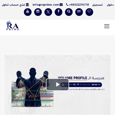
ول
تسجيل
+96522274778
info@raprime.com
فتح حساب تداول
Play
Video