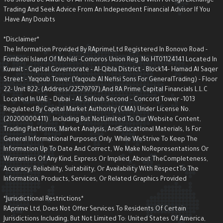
You Should Be Aware Of All The Risks Associated With Foreign Exchange
Trading And Seek Advice From An Independent Financial Advisor If You
Have Any Doubts.
*Disclaimer*
The Information Provided By RAprimeLtd Registered In Bonovo Road -
Fomboni Island Of Mohéli -Comoros Union Reg. No.HT01124141 Located I
Kuwait - Capital Governorate - AI-Qibla District - Block14- Hamad Al Saqe
Street - Yaqoub Tower (Yaqoub AI Nefisi Sons For GeneralTrading) - Floo
22- Unit B22- (Address/22579797),and RA Prime Capital Financials L.L.C
Located In UAE – Dubai – AL Safouh Second – Concord Tower -1013
Regulated By Capital Market Authority (CMA) Under License No.
(20200000411) . Including But NotLimited To Our Website Content,
Trading Platforms, Market Analysis, AndEducational Materials, Is For
General Informational Purposes Only. While WeStrive To Keep The
Information Up To Date And Correct, We Make NoRepresentations Or
Warranties Of Any Kind, Express Or Implied, About TheCompleteness,
Accuracy, Reliability, Suitability, Or Availability With RespectTo The
Information, Products, Services, Or Related Graphics Provided
*Jurisdictional Restrictions*
RAprime Ltd, Does Not Offer Services To Residents Of Certain
Jurisdictions Including, But Not Limited To: United States Of America,