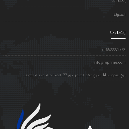
تصل بنا
لمدونة
تصل بنا
+9652227477
info@raprime.co
رج يعقوب، 14 شارع حمد الصقر، دور 22، الصالحية، مدينة الكويت