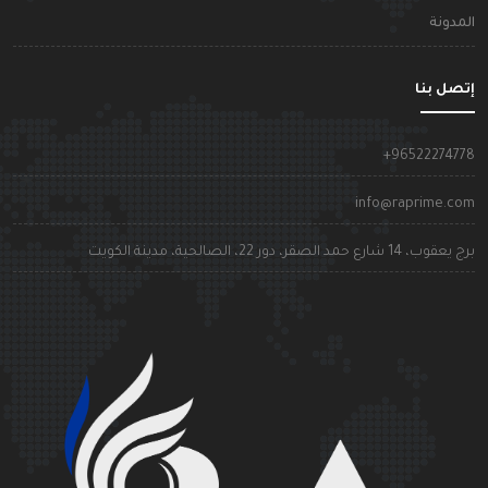
لمدونة
تصل بنا
+9652227477
info@raprime.co
رج يعقوب، 14 شارع حمد الصقر، دور 22، الصالحية، مدينة الكويت