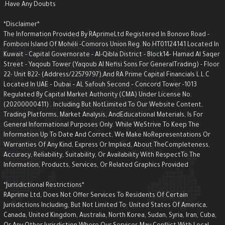
Have Any Doubts.
*Disclaimer*
The Information Provided By RAprimeLtd Registered In Bonovo Road -
Fomboni Island Of Mohéli -Comoros Union Reg. No.HT01124141 Located I
Kuwait - Capital Governorate - AI-Qibla District - Block14- Hamad Al Saqe
Street - Yaqoub Tower (Yaqoub AI Nefisi Sons For GeneralTrading) - Floo
22- Unit B22- (Address/22579797),and RA Prime Capital Financials L.L.C
Located In UAE – Dubai – AL Safouh Second – Concord Tower -1013
Regulated By Capital Market Authority (CMA) Under License No.
(20200000411) . Including But NotLimited To Our Website Content,
Trading Platforms, Market Analysis, AndEducational Materials, Is For
General Informational Purposes Only. While WeStrive To Keep The
Information Up To Date And Correct, We Make NoRepresentations Or
Warranties Of Any Kind, Express Or Implied, About TheCompleteness,
Accuracy, Reliability, Suitability, Or Availability With RespectTo The
Information, Products, Services, Or Related Graphics Provided
*Jurisdictional Restrictions*
RAprime Ltd, Does Not Offer Services To Residents Of Certain
Jurisdictions Including, But Not Limited To: United States Of America,
Canada, United Kingdom, Australia, North Korea, Sudan, Syria, Iran, Cuba,