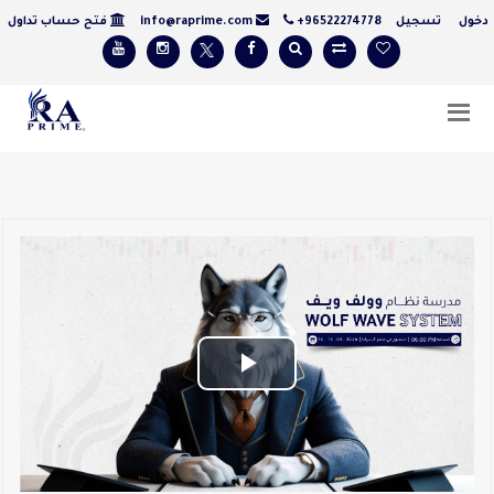
ول
تسجيل
+96522274778
info@raprime.com
فتح حساب تداول
Play
Video