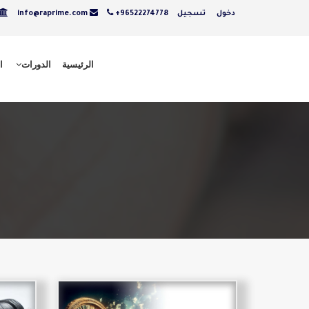
دخول
تسجيل
+96522274778
info@raprime.com
الرئيسية
الدورات
ا