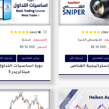
6442
2984
وى :
لمتوسطي الخبرة
المستوى :
مبتدئ
:
30.000 KD
السعر :
30.000 KD
ض التفاصيل
إشترك اﻵن
عرض التفاصيل
إشترك اﻵ
ستراتيجية القناص
دورة اساسيات التداول
ميتاتريدر 5