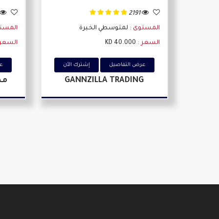
2191
المست
المستوى :
لمتوسطي الخبرة
السعر 
السعر :
40.000 KD
عر
عرض التفاصيل
إشترك اﻵن
مص
GANNZILLA TRADING