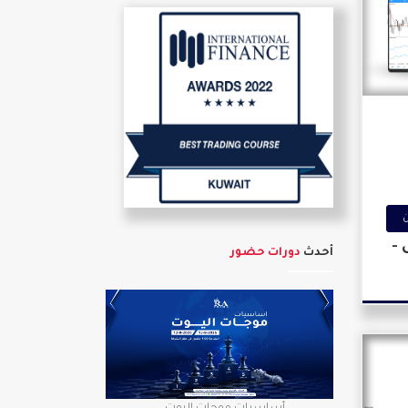
ن
 -
أحدث
دورات حضور