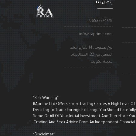
إتصل بنا
+96522274778
info@raprime.com
برج يعقوب، 14 شارع حمد
الصقر، دور 22، الصالحية،
مدينة الكويت
*Risk Warning*
RAprime Ltd Offers Forex Trading Carries A High Level Of
Deciding To Trade Foreign Exchange You Should Carefully 
Some Or All Of Your Initial Investment And Therefore Yo
Trading And Seek Advice From An Independent Financial A
*Disclaimer*