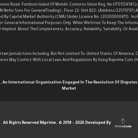
ovo Road -Fomboni Island Of Mohéli -Comoros Union Reg. No.HT01124141 Locat
Nefisi Sons For GeneralTrading) - Floor 22- Unit B22- (Address/22579797),an
d By Capital Market Authority (CMA) Under License No. (20200000411) . Inc
s For General Informational Purposes Only. While WeStrive To Keep The Info
Implied, About TheCompleteness, Accuracy, Reliability, Suitability, Or Avail
ain Jurisdictions Including, But Not Limited To: United States Of America, 
Services May Conflict With Local Laws And Regulations By Using Raprime.com
n
, An International Organization Engaged In The Resolution Of Disputes 
Market
Developed By
All Rights Reserved RAprime . © 2018 - 2026