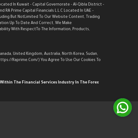
ed In Kuwait - Capital Governorate - AI-Qibla District -
d RA Prime Capital Financials L.L.C Located In UAE –
luding But NotLimited To Our Website Content, Trading
rmation Up To Date And Correct, We Make
ability With RespectTo The Information, Products,
Canada, United Kingdom, Australia, North Korea, Sudan,
 (https://raprime.com/) You Agree To Use Our Cookies To
Within The Financial Services Industry In The Forex