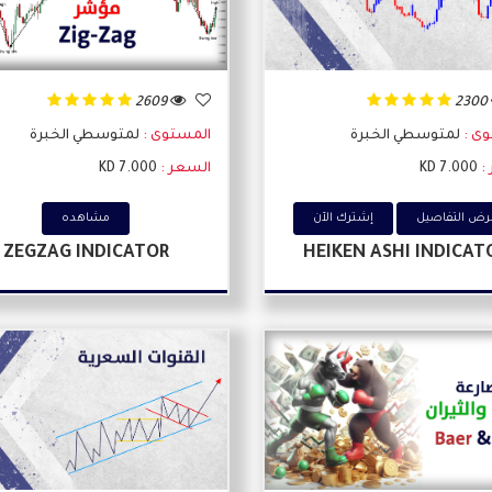
2609
2300
وى :
لمتوسطي الخبرة
المستوى :
لمتوسطي الخبرة
:
7.000 KD
السعر :
7.000 KD
ض التفاصيل
إشترك اﻵن
مشاهده
ZEGZAG INDICATOR
HEIKEN ASHI INDICAT