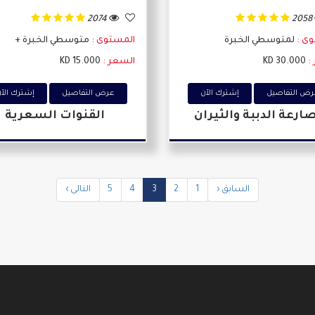
2058
2074
وى :
لمتوسطي الخبرة
المستوى :
متوسطي الخبرة +
:
30.000 KD
السعر :
15.000 KD
ض التفاصيل
إشترك اﻵن
عرض التفاصيل
إشترك اﻵ
ارعة الدببة والثيران
القنوات السعرية
السابق ‹
1
2
3
4
5
التالى ›