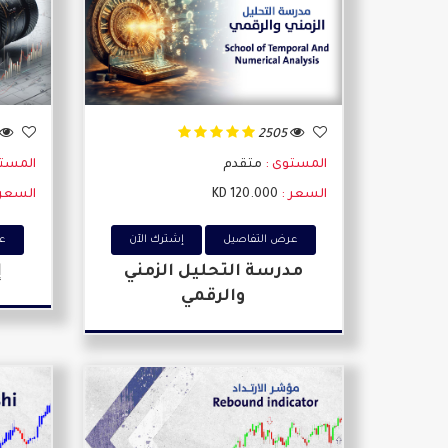
2505
المستوى :
متقدم
المست
السعر :
120.000 KD
السعر 
عرض التفاصيل
إشترك اﻵن
عر
مدرسة التحليل الزمني
إ
والرقمي