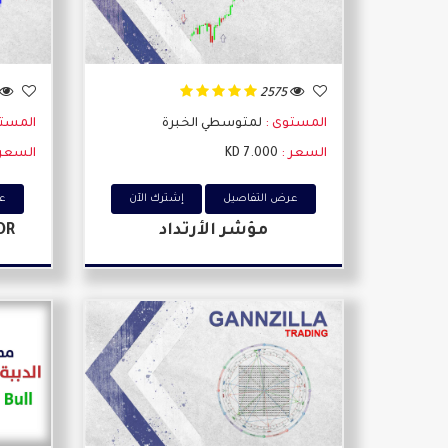
2575
المستوى :
لمتوسطي الخبرة
المست
السعر :
7.000 KD
السعر 
عرض التفاصيل
إشترك اﻵن
عر
مؤشر الأرتداد
OR