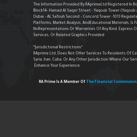
The Information Provided By RAprimeLtd Registered In Bon
Block14- Hamad Al Saqer Street - Yaqoub Tower (Yaqoub AI 
Dubai – AL Safouh Second – Concord Tower -1013 Regulate
Platforms, Market Analysis, AndEducational Materials, I
NoRepresentations Or Warranties Of Any Kind, Express Or 
Services, Or Related Graphics Provided
*Jurisdictional Restrictions*
RAprime Ltd, Does Not Offer Services To Residents Of Cert
Syria, Iran, Cuba, Or Any Other Jurisdiction Where Our 
Enhance Your Experience.
RA Prime Is A Member Of
The Financial Commissio